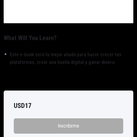
What Will You Learn?
Este e-book será tu mejor aliado para hacer crecer tus
plataformas, crear una huella digital y ganar dinero.
USD
17
Inscribirme