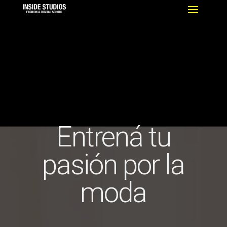
Entrená tu
pasión por la
moda