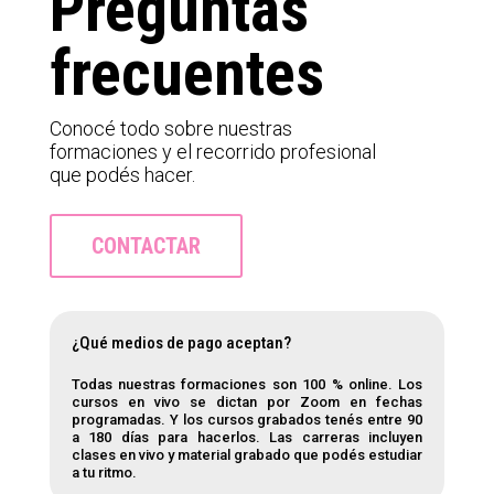
Preguntas
frecuentes
Cono
cé
tod
o sobre nuestras
formaciones y el recorrido profesional
que
podés
hacer.
CONTACTAR
¿Qué medios de pago aceptan?
Todas nuestras formaciones son 100
%
onlin
e
.
Los
cur
sos en vivo se dictan por
Zoom
en fechas
programadas. Y los cursos grabados
tenés entre 90
a
180 días para hacerlos. Las carreras incluyen
clases en vivo y material grabado que
podés
estudiar
a tu ritmo.