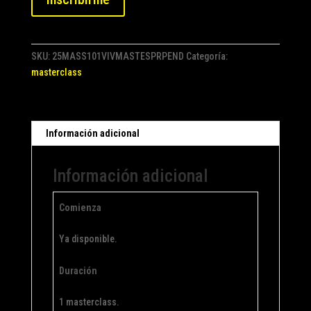
ESTRATEGIA
PROFESIONAL
cantidad
SKU:
25MASS101VIVMASTESPRPEND
Categoría:
masterclass
Información adicional
Información adicional
Comienza
Ya disponible.
Duración
1 masterclass.