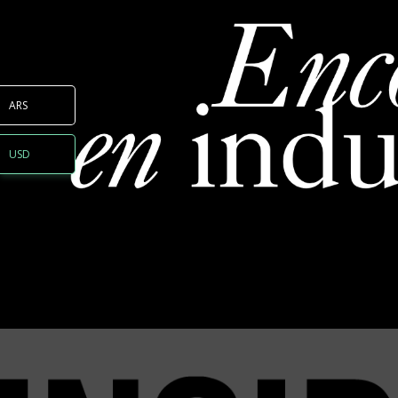
ARS
USD