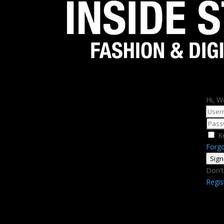
Hi, W
K
Forg
Sign
Don't
Regi