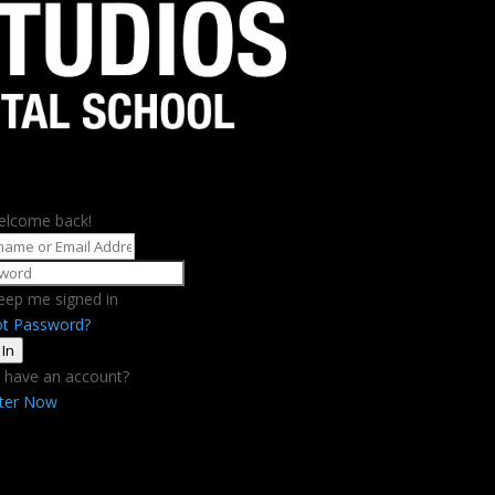
elcome back!
eep me signed in
ot Password?
 In
 have an account?
ster Now