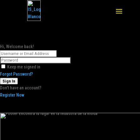
Hi, Welcome back!
Keep me signed in
Forgot Password?
Sign In
Don't have an account?
Register Now