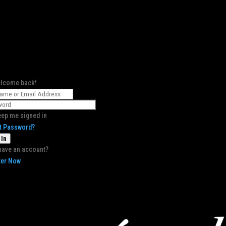
elcome back!
ep me signed in
t Password?
 In
have an account?
ter Now