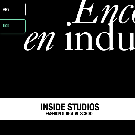
ARS
USD