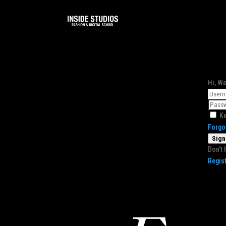
Hi, W
Ke
Forgo
Sign
Don't 
Regis