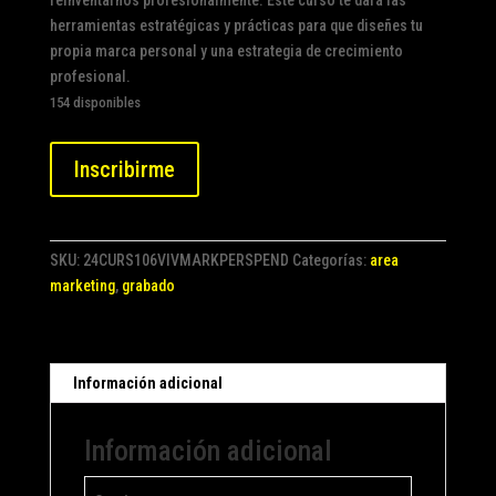
reinventarnos profesionalmente. Este curso te dará las
herramientas estratégicas y prácticas para que diseñes tu
propia marca personal y una estrategia de crecimiento
profesional.
154 disponibles
MARKETING
Inscribirme
PERSONAL
10.1
cantidad
SKU:
24CURS106VIVMARKPERSPEND
Categorías:
area
marketing
,
grabado
Información adicional
Información adicional