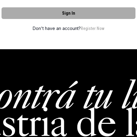
Sign In
Don't have an account?
Register Now