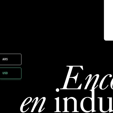
ARS
USD