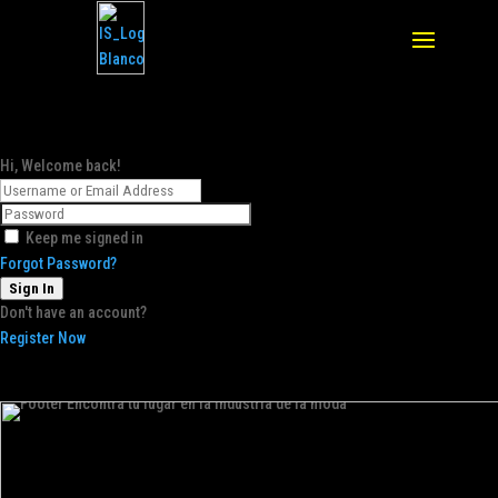
Hi, Welcome back!
Keep me signed in
Forgot Password?
Sign In
Don't have an account?
Register Now