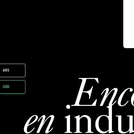
ARS
USD