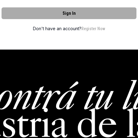
Sign In
Don't have an account?
Register Now