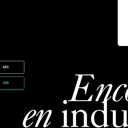
ARS
USD