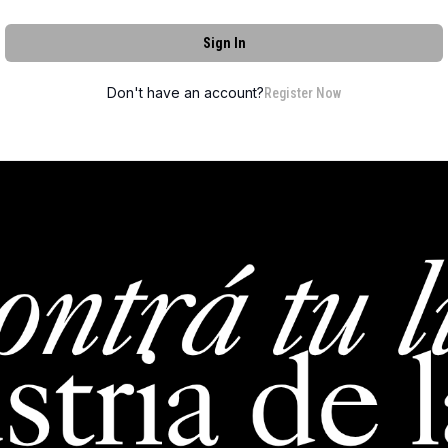
Sign In
Don't have an account?
Register Now