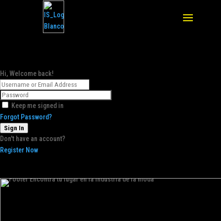
Hi, Welcome back!
Keep me signed in
Forgot Password?
Sign In
Don't have an account?
Register Now