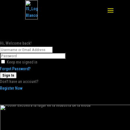
Hi, Welcome back!
Keep me signed in
Forgot Password?
Sign In
Don't have an account?
Register Now