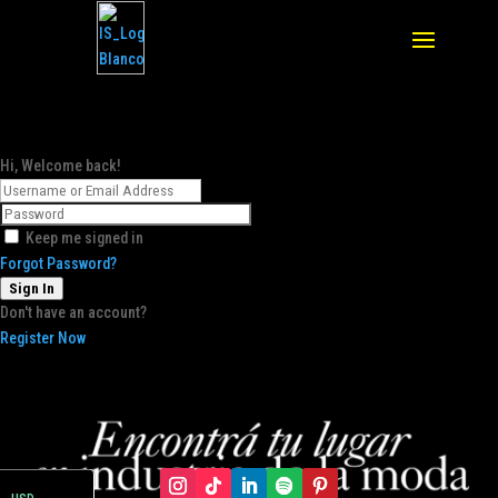
Hi, Welcome back!
Keep me signed in
Forgot Password?
Sign In
Don't have an account?
Register Now
ARS